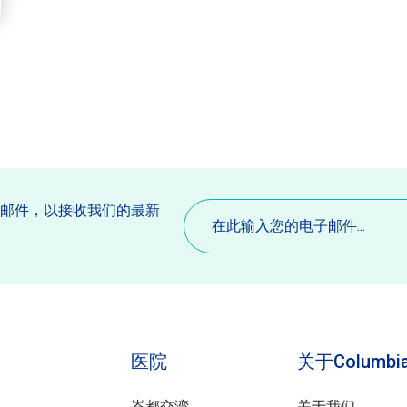
电
子邮件，以接收我们的最新
子
。
邮
件
(必
填)
医院
关于Columbia
峇都交湾
关于我们