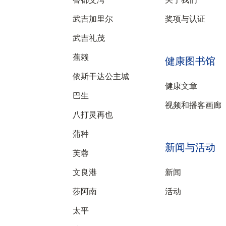
武吉加里尔
奖项与认证
武吉礼茂
蕉赖
健康图书馆
依斯干达公主城
健康文章
巴生
视频和播客画廊
八打灵再也
蒲种
新闻与活动
芙蓉
文良港
新闻
莎阿南
活动
太平