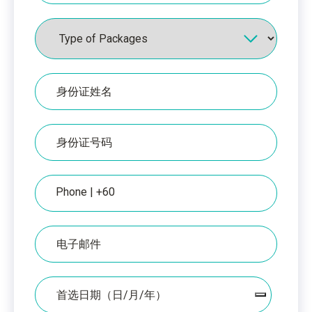
配
套
身
份
证
上
IC
的
编
姓
号
名
电
话
电
子
邮
件
日
期