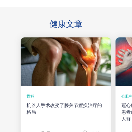
健康
文章
骨科
心脏
机器人手术改变了膝关节置换治疗的
冠心
格局
患者
人群