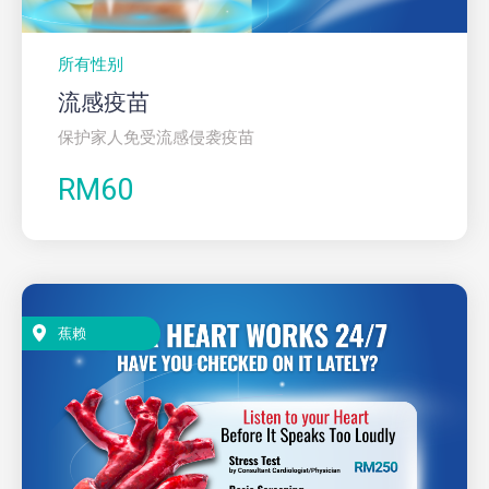
所有性别
流感疫苗
保护家人免受流感侵袭疫苗
RM60
蕉赖