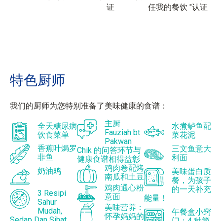
证
任我的餐饮 "认证
特色
厨师
我们的厨师为您特别准备了美味健康的食谱：
主厨
全天糖尿病
水煮鲈鱼配
Fauziah bt
饮食菜单
菜花泥
Pakwan
香蕉叶焗罗
三文鱼意大
Chik 的问答环节与
非鱼
利面
健康食谱相得益彰
鸡肉卷配烤
奶油鸡
美味蛋白质
南瓜和土豆
餐，为孩子
鸡肉通心粉
的一天补充
3 Resipi
意面
能量！
Sahur
美味营养：
Mudah,
午餐盒小窍
怀孕妈妈的
Sedap Dan Sihat
门：4 种简