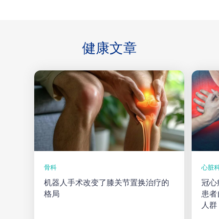
健康
文章
骨科
心脏
机器人手术改变了膝关节置换治疗的
冠心
格局
患者
人群