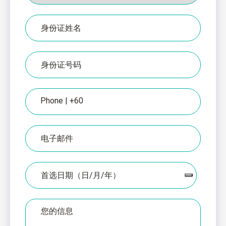
身
份
证
上
IC
的
编
姓
号
名
电
话
电
子
邮
件
日
期
无
标
题