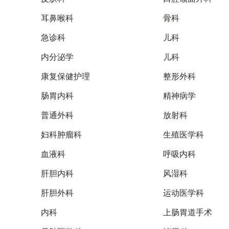
耳鼻喉科
骨科
急诊科
儿科
内分泌学
儿科
康复保健护理
整形外科
肠胃内科
精神病学
普通外科
放射科
妇科肿瘤科
生殖医学科
血液科
呼吸内科
肝胆内科
风湿科
肝胆外科
运动医学科
内科
上肠胃道手术