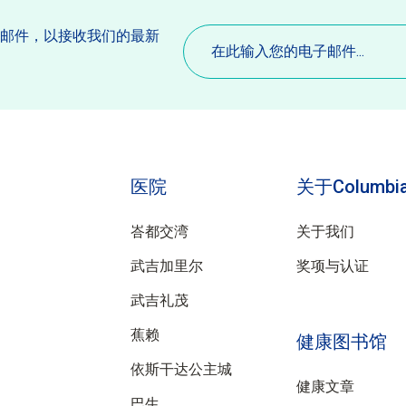
电
子邮件，以接收我们的最新
子
。
邮
件
(必
填)
医院
关于Columbia
峇都交湾
关于我们
武吉加里尔
奖项与认证
武吉礼茂
蕉赖
健康图书馆
依斯干达公主城
健康文章
巴生