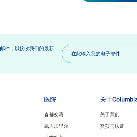
电
子邮件，以接收我们的最新
子
。
邮
件
(必
填)
医院
关于Columbia
峇都交湾
关于我们
武吉加里尔
奖项与认证