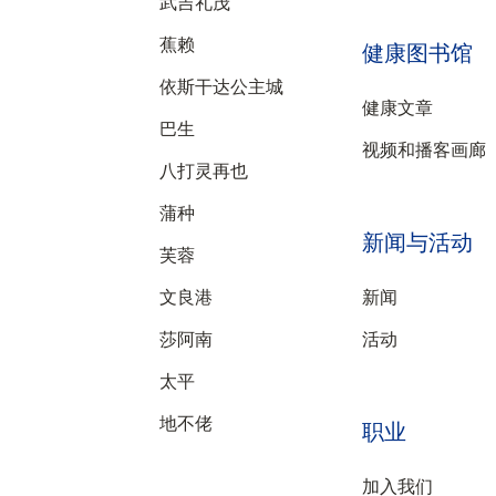
武吉礼茂
蕉赖
健康图书馆
依斯干达公主城
健康文章
巴生
视频和播客画廊
八打灵再也
蒲种
新闻与活动
芙蓉
文良港
新闻
莎阿南
活动
太平
地不佬
职业
加入我们