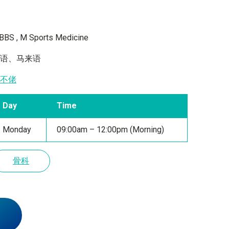
BS , M Sports Medicine
英语、马来语
地不佬
Day
Time
Monday
09:00am – 12:00pm (Morning)
骨科