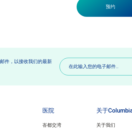
预约
电
子邮件，以接收我们的最新
子
。
邮
件
(必
填)
医院
关于Columbia
峇都交湾
关于我们