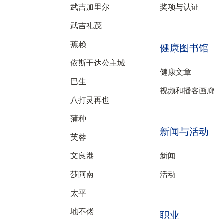
武吉加里尔
奖项与认证
武吉礼茂
蕉赖
健康图书馆
依斯干达公主城
健康文章
巴生
视频和播客画廊
八打灵再也
蒲种
新闻与活动
芙蓉
文良港
新闻
莎阿南
活动
太平
地不佬
职业