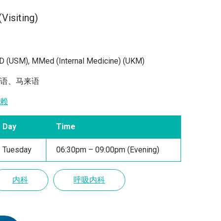
iting)
 (USM), MMed (Internal Medicine) (UKM)
英语、马来语
蕉赖
Day
Time
Tuesday
06:30pm – 09:00pm (Evening)
内科
呼吸内科