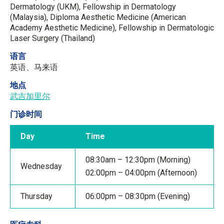
Dermatology (UKM), Fellowship in Dermatology
(Malaysia), Diploma Aesthetic Medicine (American
Academy Aesthetic Medicine), Fellowship in Dermatologic
Laser Surgery (Thailand)
语言
英语、马来语
地点
武吉加里尔
门诊时间
Day
Time
08:30am – 12:30pm (Morning)
Wednesday
02:00pm – 04:00pm (Afternoon)
Thursday
06:00pm – 08:30pm (Evening)