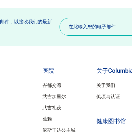
电
子邮件，以接收我们的最新
子
。
邮
件
(必
填)
医院
关于Columbia
峇都交湾
关于我们
武吉加里尔
奖项与认证
武吉礼茂
蕉赖
健康图书馆
依斯干达公主城