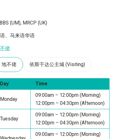
BBS (UM), MRCP (UK)
英语、马来语华语
地不佬
地不佬
依斯干达公主城 (Visiting)
Day
Time
09:00am – 12:00pm (Morning)
Monday
12:00pm – 04:30pm (Afternoon)
09:00am – 12:00pm (Morning)
Tuesday
12:00pm – 04:30pm (Afternoon)
09:00am – 12:00pm (Morning)
Wednesday