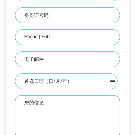
证
上
IC
的
编
姓
号
名
电
话
电
子
邮
件
日
期
您
的
留
言