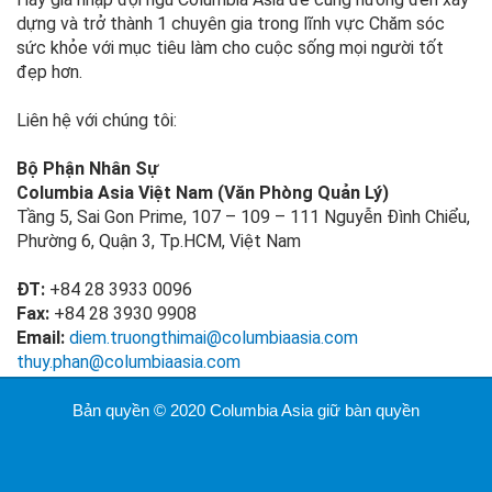
dựng và trở thành 1 chuyên gia trong lĩnh vực Chăm sóc
sức khỏe với mục tiêu làm cho cuộc sống mọi người tốt
đẹp hơn.
Liên hệ với chúng tôi:
Bộ Phận Nhân Sự
Columbia Asia Việt Nam (Văn Phòng Quản Lý)
Tầng 5, Sai Gon Prime, 107 – 109 – 111 Nguyễn Đình Chiểu,
Phường 6, Quận 3, Tp.HCM, Việt Nam
ĐT:
+84 28 3933 0096
Fax:
+84 28 3930 9908
Email:
diem.truongthimai@columbiaasia.com
thuy.phan@columbiaasia.com
Bản quyền © 2020 Columbia Asia giữ bàn quyền