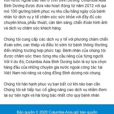
vốn nước ngoài đầu tiên ở tỉnh Bình Dương. Columbia Asia
Bình Dương được đưa vào hoạt động từ năm 2012 với qui
mô 100 giường bệnh phục vụ nhu cầu hằng ngày của bệnh
nhân từ dịch vụ y tế chăm sóc sức khỏe với đầy đủ các
chuyên khoa, phẫu thuật, cận lâm sàng, chẩn đoán hình ảnh
và dịch vụ chăm sóc khách hàng.
Chúng tôi cung cấp các dịch vụ y tế với phương châm chẩn
đoán sớm, can thiệp và điều trị sớm từ bệnh thông thường
đến những trường hợp phức tạp. Bênh nhân của chúng tôi
được chăm sóc theo từng nhu cầu riêng của từng người.
Với lí do đó, Columbia Asia Bình Dương luôn là sự lựa chọn
hàng đầu của những chuyên gia nước ngoài công tác tại
Việt Nam nói riêng và cộng đồng Bình dương nói chung.
Chúng tôi hân hạnh phục vụ bạn bất cứ khi nào bạn cần.
Chúng tôi sẽ tiếp tục cố gắng nâng cao dịch vụ nhằm đem
lại sự tiện nghi và hài lòng bậc nhất cho quý bệnh nhân.
Bản quyền © 2020 Columbia Asia giữ bàn quyền