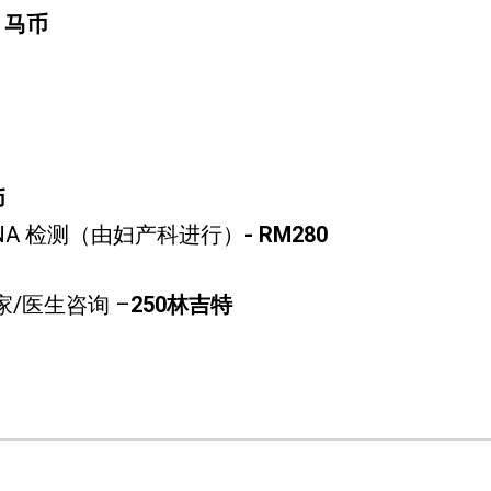
0 马币
币
NA 检测（由妇产科进行）
- RM280
/医生咨询 –
250林吉特