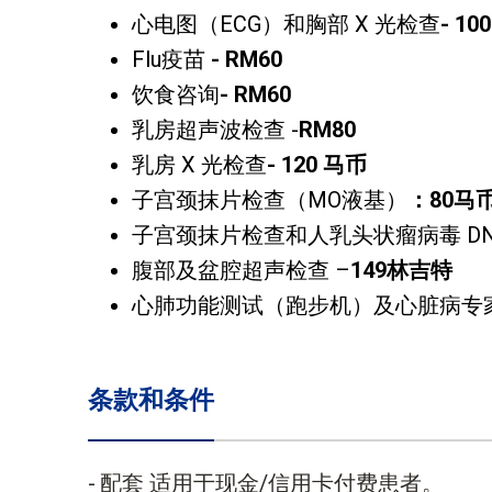
心电图（ECG）和胸部 X 光检查
- 10
Flu疫苗
- RM60
饮食咨询
- RM60
乳房超声波检查 -
RM80
乳房 X 光检查
- 120 马币
子宫颈抹片检查（MO液基）
：80马
子宫颈抹片检查和人乳头状瘤病毒 D
腹部及盆腔超声检查 –
149林吉特
心肺功能测试（跑步机）及心脏病专家
条款和条件
配套 适用于现金/信用卡付费患者。