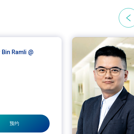
r Bin Ramli @
预约