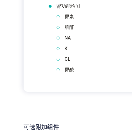
肾功能检测
尿素
肌酐
NA
K
CL
尿酸
可选
附加组件