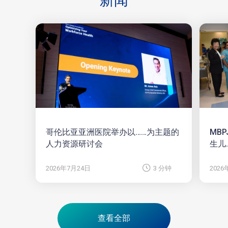
新闻
哥伦比亚亚洲医院举办以……为主题的
MB
人力资源研讨会
生儿
2026年7月24日
3 分钟
2026
查看全部