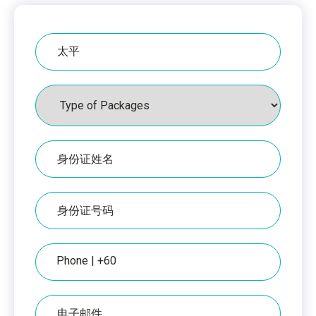
医
院
配
套
身
份
证
上
IC
的
编
姓
号
名
电
话
电