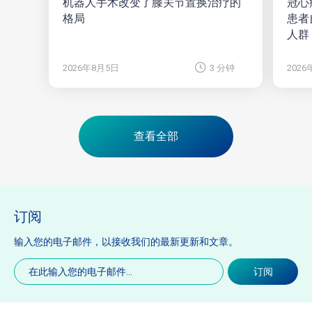
机器人手术改变了膝关节置换治疗的
冠心
格局
患者
人群
2026年8月5日
3 分钟
202
查看全部
订阅
输入您的电子邮件，以接收我们的最新更新和文章。
电
订阅
子
邮
件