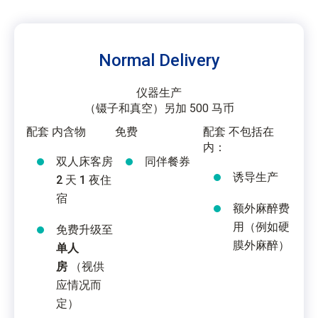
Normal Delivery
仪器生产
（镊子和真空）另加 500 马币
配套 内含物
免费
配套 不包括在
内：
双人床客房
同伴餐券
诱导生产
2 天 1 夜住
宿
额外麻醉费
用（例如硬
免费升级至
膜外麻醉）
单人
房
（视供
应情况而
定）