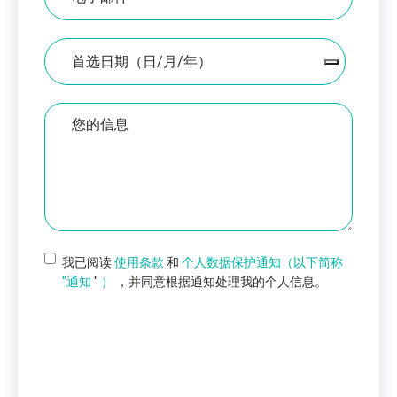
子
邮
件
日
期
您
的
留
言
我已阅读
使用条款
和
个人数据保护通知（以下简称
"通知
"
）
，并同意根据通知处理我的个人信息。