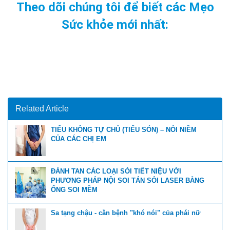
Theo dõi chúng tôi để biết các Mẹo
Sức khỏe mới nhất:
Related Article
TIỂU KHÔNG TỰ CHỦ (TIỂU SÓN) – NỖI NIỀM
CỦA CÁC CHỊ EM
ĐÁNH TAN CÁC LOẠI SỎI TIẾT NIỆU VỚI
PHƯƠNG PHÁP NỘI SOI TÁN SỎI LASER BẰNG
ỐNG SOI MỀM
Sa tạng chậu - căn bệnh "khó nói" của phái nữ