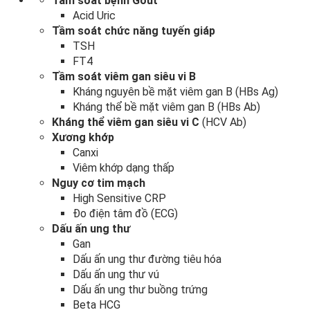
Tầm soát bệnh Gout
Acid Uric
Tầm soát chức năng tuyến giáp
TSH
FT4
Tầm soát viêm gan siêu vi B
Kháng nguyên bề mặt viêm gan B (HBs Ag)
Kháng thể bề mặt viêm gan B (HBs Ab)
Kháng thể viêm gan siêu vi C
(HCV Ab)
Xương khớp
Canxi
Viêm khớp dạng thấp
Nguy cơ tim mạch
​High Sensitive CRP
Đo điện tâm đồ (ECG)
Dấu ấn ung thư
Gan
Dấu ấn ung thư đường tiêu hóa
Dấu ấn ung thư vú
Dấu ấn ung thư buồng trứng
Beta HCG