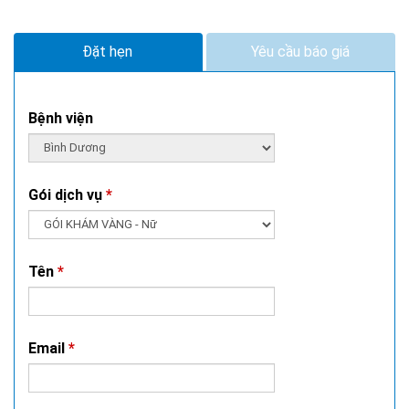
Đặt hẹn
Yêu cầu báo giá
Bệnh viện
Gói dịch vụ
*
Tên
*
Email
*