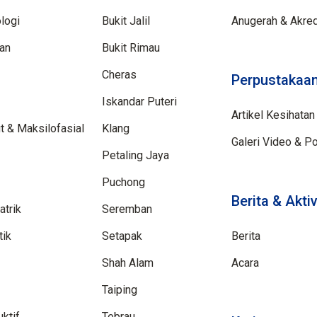
logi
Bukit Jalil
Anugerah & Akred
aan
Bukit Rimau
Cheras
Perpustakaan
Iskandar Puteri
Artikel Kesihatan
 & Maksilofasial
Klang
Galeri Video & P
Petaling Jaya
Puchong
Berita & Aktiv
trik
Seremban
tik
Setapak
Berita
Shah Alam
Acara
Taiping
ktif
Tebrau