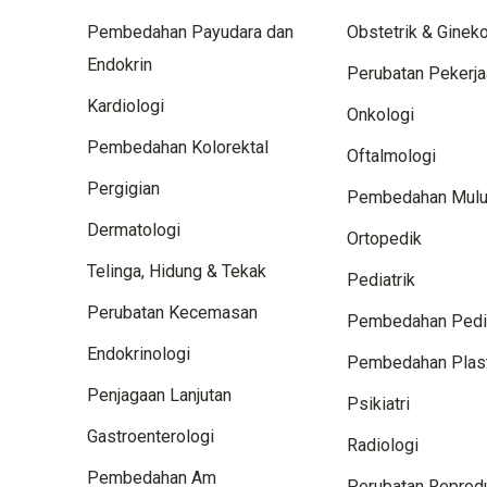
Pembedahan Payudara dan
Obstetrik & Gineko
Endokrin
Perubatan Pekerj
Kardiologi
Onkologi
Pembedahan Kolorektal
Oftalmologi
Pergigian
Pembedahan Mulut
Dermatologi
Ortopedik
Telinga, Hidung & Tekak
Pediatrik
Perubatan Kecemasan
Pembedahan Pedia
Endokrinologi
Pembedahan Plas
Penjagaan Lanjutan
Psikiatri
Gastroenterologi
Radiologi
Pembedahan Am
Perubatan Reprodu