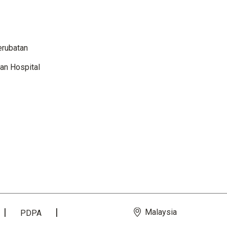
erubatan
an Hospital
Malaysia
PDPA