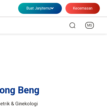
Buat Janjitemu
Kecemasan
MS
Kong Beng
etrik & Ginekologi