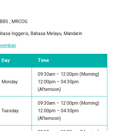
BBS , MRCOG
hasa Inggeris, Bahasa Melayu, Mandarin
eremban
Day
Time
09:30am – 12:00pm (Morning)
Monday
12:00pm – 04:30pm
(Afternoon)
09:30am – 12:00pm (Morning)
Tuesday
12:00pm – 04:30pm
(Afternoon)