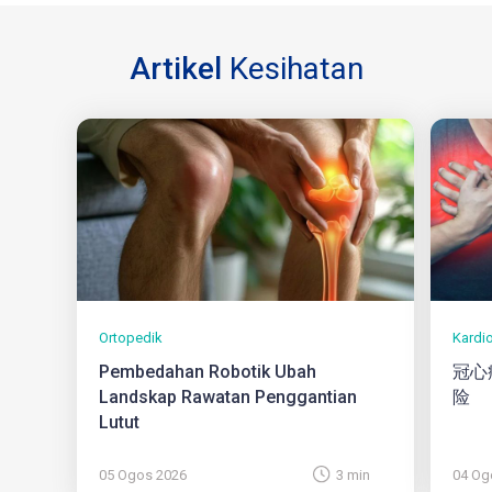
Artikel
Kesihatan
Ortopedik
Kardi
Pembedahan Robotik Ubah
冠心
Landskap Rawatan Penggantian
险
Lutut
05 Ogos 2026
3 min
04 Og