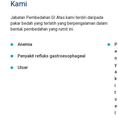
Kami
Jabatan Pembedahan GI Atas kami terdiri daripada
pakar bedah yang terlatih yang berpengalaman dalam
bentuk pembedahan yang rumit ini.
Anemia
P
e
Penyakit refluks gastroesophageal
n
y
Ulser
a
k
i
t
s
e
l