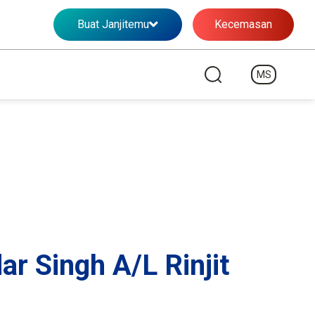
Buat Janjitemu
Kecemasan
MS
ar Singh A/L Rinjit