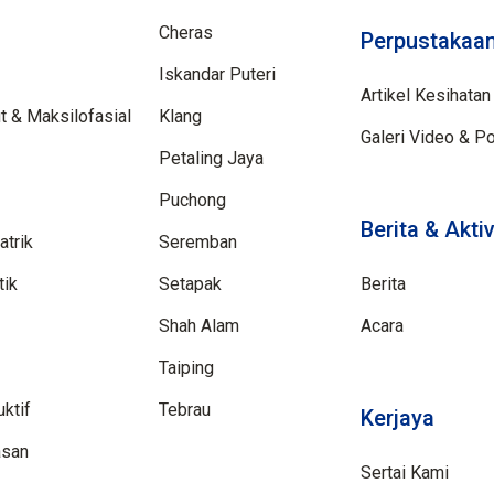
Cheras
Perpustakaan
Iskandar Puteri
Artikel Kesihatan
 & Maksilofasial
Klang
Galeri Video & P
Petaling Jaya
Puchong
Berita & Aktiv
trik
Seremban
tik
Setapak
Berita
Shah Alam
Acara
Taiping
ktif
Tebrau
Kerjaya
asan
Sertai Kami