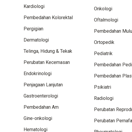
Kardiologi
Onkologi
Pembedahan Kolorektal
Oftalmologi
Pergigian
Pembedahan Mulut
Dermatologi
Ortopedik
Telinga, Hidung & Tekak
Pediatrik
Perubatan Kecemasan
Pembedahan Pedia
Endokrinologi
Pembedahan Plas
Penjagaan Lanjutan
Psikiatri
Gastroenterologi
Radiologi
Pembedahan Am
Perubatan Reprodu
Gine-onkologi
Perubatan Pernaf
Hematologi
Rheumatologi