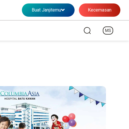
Buat Janjitemu
Kecemasan
MS