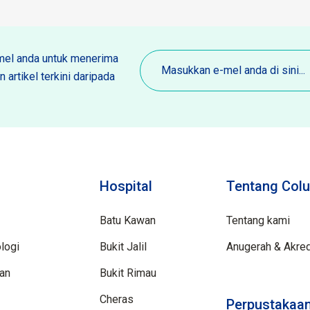
E-
el anda untuk menerima
mel
 artikel terkini daripada
(Diperlukan)
Hospital
Tentang Colu
Batu Kawan
Tentang kami
logi
Bukit Jalil
Anugerah & Akred
aan
Bukit Rimau
Cheras
Perpustakaan