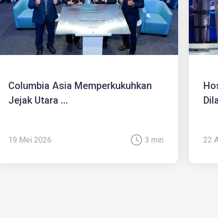
Columbia Asia Memperkukuhkan
Hos
Jejak Utara ...
Dil
19 Mei 2026
3 min
22 A