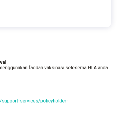
wal
.
a menggunakan faedah vaksinasi selesema HLA anda.
/support-services/policyholder-