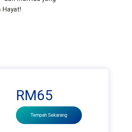
 Hayat!
RM65
Tempah Sekarang