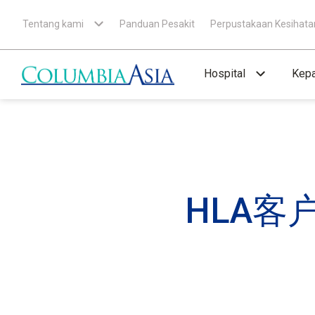
Tentang kami
Panduan Pesakit
Perpustakaan Kesihata
Hospital
Kepa
HLA客户 P