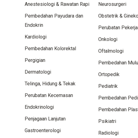
Anestesiologi & Rawatan Rapi
Neurosurgeri
Pembedahan Payudara dan
Obstetrik & Gineko
Endokrin
Perubatan Pekerj
Kardiologi
Onkologi
Pembedahan Kolorektal
Oftalmologi
Pergigian
Pembedahan Mulut
Dermatologi
Ortopedik
Telinga, Hidung & Tekak
Pediatrik
Perubatan Kecemasan
Pembedahan Pedia
Endokrinologi
Pembedahan Plas
Penjagaan Lanjutan
Psikiatri
Gastroenterologi
Radiologi