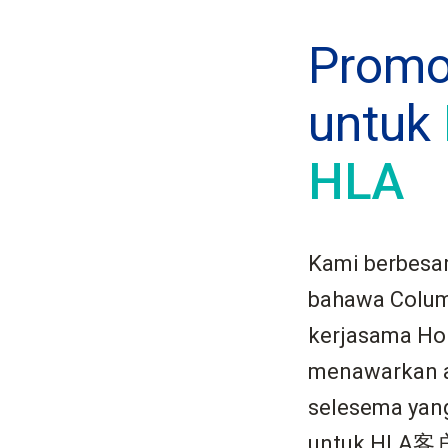
Promo
untuk
HLA
Kami berbesa
bahawa Columb
kerjasama Ho
menawarkan a
selesema yang
untuk HLA客户 