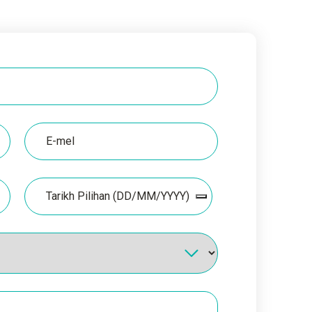
E-
mel
Tarikh