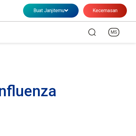
Buat Janjitemu
Kecemasan
MS
nfluenza