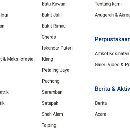
Batu Kawan
Tentang kami
logi
Bukit Jalil
Anugerah & Akred
aan
Bukit Rimau
Cheras
Perpustakaan
Iskandar Puteri
Artikel Kesihatan
 & Maksilofasial
Klang
Galeri Video & P
Petaling Jaya
Puchong
Berita & Aktiv
trik
Seremban
tik
Setapak
Berita
Shah Alam
Acara
Taiping