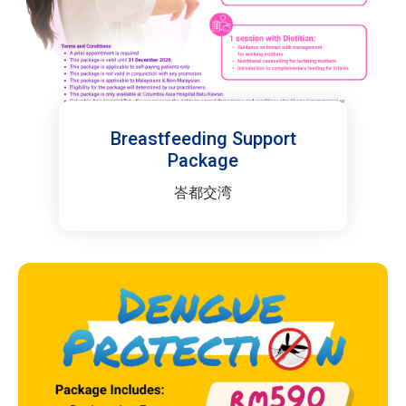
Breastfeeding Support
Package
峇都交湾