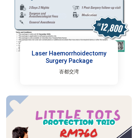
Laser Haemorrhoidectomy
Surgery Package
峇都交湾