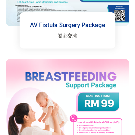
AV Fistula Surgery Package
峇都交湾