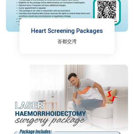
Heart Screening Packages
峇都交湾