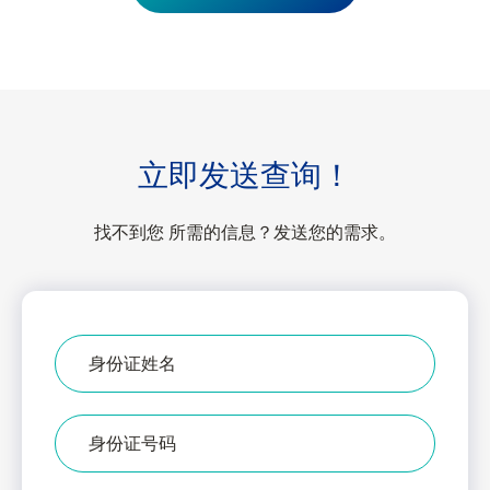
立即
发送
查询！
找不到您 所需的信息？发送您的需求。
身
份
证
上
IC
的
编
姓
号
名