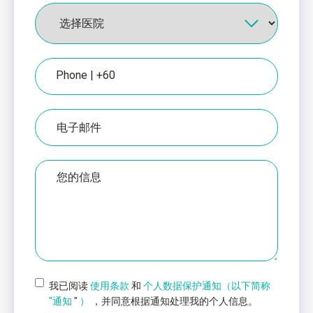
医
院
电
话
电
子
邮
件
消
息
我已阅读
使用条款
和
个人数据保护通知（以下简称
"通知
"
）
，并同意根据通知处理我的个人信息。