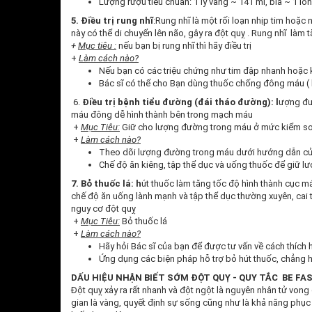
Lượng rượu tiêu chuẩn: 1 ly vang ~ 141 ml, bia ~ 1 lo
5. Điều trị rung nhĩ
:Rung nhĩ là một rối loạn nhịp tim hoặ
này có thể di chuyển lên não, gây ra đột quỵ . Rung nhĩ làm 
+
Mục tiêu :
nếu bạn bị rung nhĩ thì hãy điều trị
+
Làm cách nào?
Nếu bạn có các triệu chứng như tim đập nhanh hoặc 
Bác sĩ có thể cho Bạn dùng thuốc chống đông máu ( l
6.
Điều trị bệnh tiểu đường (đái tháo đường): l
ượng đư
máu đông dễ hình thành bên trong mạch máu
+
Mục Tiêu:
Giữ cho lượng đường trong máu ở mức kiểm s
+
Làm cách nào?
Theo dõi lượng đường trong máu dưới hướng dẫn của
Chế độ ăn kiêng, tập thể dục và uống thuốc để giữ l
7. Bỏ thuốc lá: h
út thuốc làm tăng tốc độ hình thành cục 
chế độ ăn uống lành mạnh và tập thể dục thường xuyên, cai 
nguy cơ đột quỵ
+
Mục Tiêu:
Bỏ thuốc lá
+
Làm cách nào?
Hãy hỏi Bác sĩ của bạn để được tư vấn về cách thích 
Ứng dụng các biện pháp hỗ trợ bỏ hút thuốc, chẳng 
DẤU HIỆU NHẬN BIẾT SỚM ĐỘT QUỴ - QUY TẮC BE FA
Đột quỵ xảy ra rất nhanh và đột ngột là nguyên nhân tử vong đ
gian là vàng, quyết định sự sống cũng như là khả năng phục