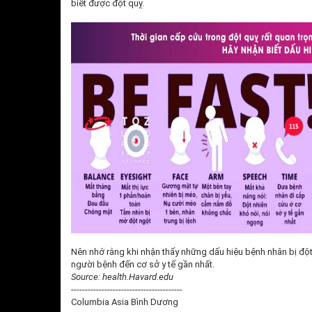
biết được đột quỵ.
Nên nhớ rằng khi nhận thấy những dấu hiệu bệnh nhân bị đột
người bệnh đến cơ sở y tế gần nhất.
Source: health.Havard.edu
----------------------------------------
Columbia Asia Bình Dương