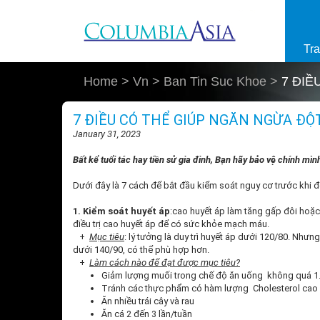
Skip to main content
Tr
Home
> Vn > Ban Tin Suc Khoe >
7 ĐIỀ
7 ĐIỀU CÓ THỂ GIÚP NGĂN NGỪA ĐỘ
January 31, 2023
Bất kể tuổi tác hay tiền sử gia đinh, Bạn hãy bảo vệ chính m
Dưới đây là 7 cách để bắt đầu kiểm soát nguy cơ trước khi đ
1. Kiểm soát huyết áp
:cao huyết áp làm tăng gấp đôi hoặc
điều trị cao huyết áp để có sức khỏe mạch máu.
+
Mục tiêu
: lý tưởng là duy trì huyết áp dưới 120/80. Như
dưới 140/90, có thể phù hợp hơn.
+
Làm cách nào để đạt được mục tiêu?
Giảm lượng muối trong chế độ ăn uống không quá 
Tránh các thực phẩm có hàm lượng Cholesterol cao như
Ăn nhiều trái cây và rau
Ăn cá 2 đến 3 lần/tuần