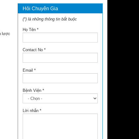
Hỏi Chuyên Gia
(*) là những thông tin bắt buộc
Họ Tên
*
n lược
Contact No
*
Email
*
Bệnh Viện
*
Lời nhắn
*