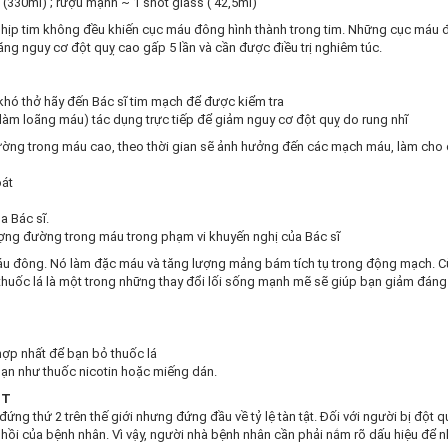
n (330ml) ; rượu mạnh ~ 1 shot glass ( 42,5ml)
c nhịp tim không đều khiến cục máu đông hình thành trong tim. Những cục máu
tăng nguy cơ đột quỵ cao gấp 5 lần và cần được điều trị nghiêm túc.
khó thở hãy đến Bác sĩ tim mạch để được kiểm tra
àm loãng máu) tác dụng trực tiếp để giảm nguy cơ đột quỵ do rung nhĩ
ờng trong máu cao, theo thời gian sẽ ảnh hưởng đến các mạch máu, làm cho 
oát
 Bác sĩ.
ượng đường trong máu trong phạm vi khuyến nghị của Bác sĩ
máu đông. Nó làm đặc máu và tăng lượng mảng bám tích tụ trong động mạch. C
thuốc lá là một trong những thay đổi lối sống mạnh mẽ sẽ giúp bạn giảm đáng
hợp nhất để bạn bỏ thuốc lá
hạn như thuốc nicotin hoặc miếng dán.
ST
ứng thứ 2 trên thế giới nhưng đứng đầu về tỷ lệ tàn tật. Đối với người bị đột qu
 hồi của bệnh nhân. Vì vậy, người nhà bệnh nhân cần phải nắm rõ dấu hiệu để 