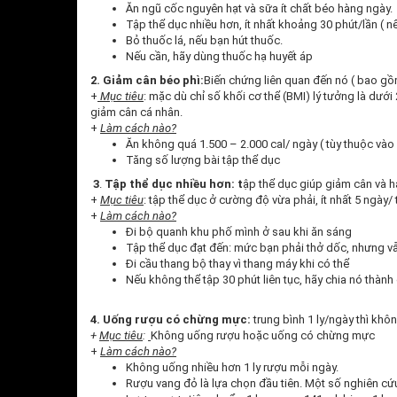
Ăn ngũ cốc nguyên hạt và sữa ít chất béo hàng ngày.
Tập thể dục nhiều hơn, ít nhất khoảng 30 phút/lần ( n
Bỏ thuốc lá, nếu bạn hút thuốc.
Nếu cần, hãy dùng thuốc hạ huyết áp
2. Giảm cân béo phì:
Biến chứng liên quan đến nó ( bao gồ
+
Mục tiêu
: mặc dù chỉ số khối cơ thể (BMI) lý tưởng là dưới
giảm cân cá nhân.
+
Làm cách nào?
Ăn không quá 1.500 – 2.000 cal/ ngày ( tùy thuộc vào
Tăng số lượng bài tập thể dục
3
.
Tập thể dục nhiều hơn: t
ập thể dục giúp giảm cân và h
+
Mục tiêu
: tập thể dục ở cường độ vừa phải, ít nhất 5 ngày/
+
Làm cách nào?
Đi bộ quanh khu phố mình ở sau khi ăn sáng
Tập thể dục đạt đến: mức bạn phải thở dốc, nhưng vẫ
Đi cầu thang bộ thay vì thang máy khi có thể
Nếu không thể tập 30 phút liên tục, hãy chia nó thành 
4. Uống rượu có chừng mực:
trung bình 1 ly/ngày thì khô
+
Mục tiêu
:
Không uống rượu hoặc uống có chừng mực
+
Làm cách nào?
Không uống nhiều hơn 1 ly rượu mỗi ngày.
Rượu vang đỏ là lựa chọn đầu tiên. Một số nghiên cứ