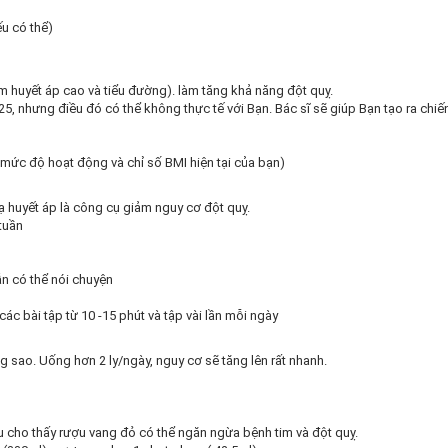
ếu có thể)
m huyết áp cao và tiểu đường). làm tăng khả năng đột quỵ.
 25, nhưng điều đó có thể không thực tế với Bạn. Bác sĩ sẽ giúp Bạn tạo ra chiế
 mức độ hoạt động và chỉ số BMI hiện tại của bạn)
ạ huyết áp là công cụ giảm nguy cơ đột quỵ.
 tuần
n có thể nói chuyện
các bài tập từ 10 -15 phút và tập vài lần mỗi ngày
ng sao. Uống hơn 2 ly/ngày, nguy cơ sẽ tăng lên rất nhanh.
u cho thấy rượu vang đỏ có thể ngăn ngừa bệnh tim và đột quỵ.