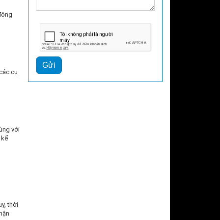
 đông
Gửi
các cụ
ùng với
 kể
ỵ, thời
nhận