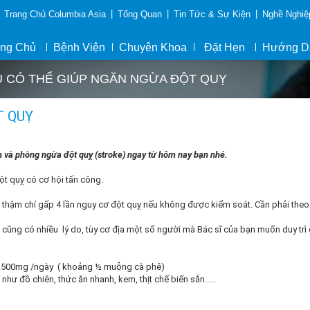
|
|
|
Trang Chủ Columbia Asia
Tổng Quan
Tin Tức & Sự Kiện
Nghề Nghiệ
ang Chủ
Bệnh Viện
Chuyên Khoa
Đặt Hẹn
Hướng D
U CÓ THỂ GIÚP NGĂN NGỪA ĐỘT QUỴ
T QUỴ
ình và phòng ngừa đột quỵ (stroke) ngay từ hôm nay bạn nhé.
ột quỵ có cơ hội tấn công.
 thậm chí gấp 4 lần nguy cơ đột quỵ nếu không được kiểm soát. Cần phải theo
ng cũng có nhiều lý do, tùy cơ địa một số người mà Bác sĩ của bạn muốn duy trì 
1.500mg /ngày ( khoảng ½ muỗng cà phê)
 đồ chiên, thức ăn nhanh, kem, thịt chế biến sẵn.....