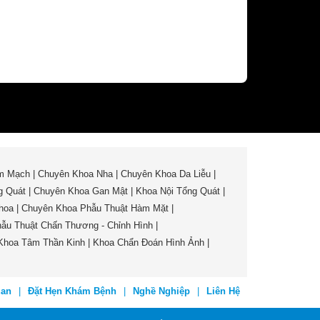
m Mạch
|
Chuyên Khoa Nha
|
Chuyên Khoa Da Liễu
|
g Quát
|
Chuyên Khoa Gan Mật
|
Khoa Nội Tổng Quát
|
hoa
|
Chuyên Khoa Phẫu Thuật Hàm Mặt
|
ẫu Thuật Chấn Thương - Chỉnh Hình
|
Khoa Tâm Thần Kinh
|
Khoa Chẩn Đoán Hình Ảnh
|
uan
|
Đặt Hẹn Khám Bệnh
|
Nghề Nghiệp
|
Liên Hệ