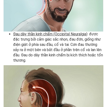
Đau dây thần kinh chẩm (Occipital Neuralgia)
: được
đặc trưng bởi cảm giác sắc nhọn, đau đớn, giống như
điện giật ở phía sau đầu, cổ và tai. Cơn đau thường
xảy ra ở một bên và bắt đầu ở phần trên cổ và lan lên
đầu. Đau do dây thần kinh chẩm bị kích thích hoặc tổn
thương.