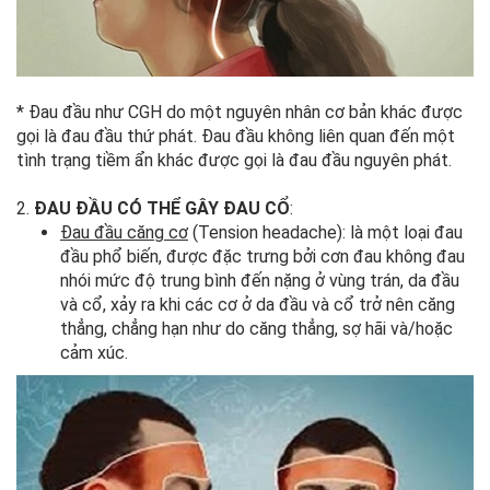
* Đau đầu như CGH do một nguyên nhân cơ bản khác được
gọi là đau đầu thứ phát. Đau đầu không liên quan đến một
tình trạng tiềm ẩn khác được gọi là đau đầu nguyên phát.
2.
ĐAU ĐẦU CÓ THỂ GÂY ĐAU CỔ
:
Đau đầu căng cơ
(Tension headache): là một loại đau
đầu phổ biến, được đặc trưng bởi cơn đau không đau
nhói mức độ trung bình đến nặng ở vùng trán, da đầu
và cổ, xảy ra khi các cơ ở da đầu và cổ trở nên căng
thẳng, chẳng hạn như do căng thẳng, sợ hãi và/hoặc
cảm xúc.