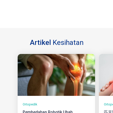
Artikel
Kesihatan
Ortopedik
Ortop
Pembedahan Robotik Ubah
匹克