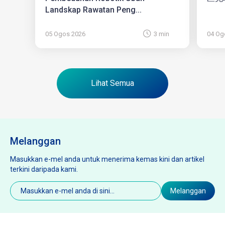
Landskap Rawatan Peng...
05 Ogos 2026
3 min
04 Og
Lihat Semua
Melanggan
Masukkan e-mel anda untuk menerima kemas kini dan artikel
terkini daripada kami.
E-
Melanggan
mel
(Diperlukan)