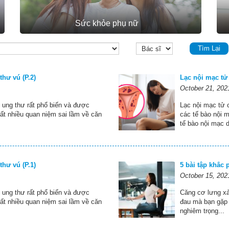
Sức khỏe phụ nữ
Tìm Lại
hư vú (P.2)
Lạc nội mạc tử
October 21, 202
 ung thư rất phổ biến và được
Lạc nội mạc tử 
rất nhiều quan niệm sai lầm về căn
các tế bào nội 
tế bào nội mạc d
hư vú (P.1)
5 bài tập khắc
October 15, 202
 ung thư rất phổ biến và được
Căng cơ lưng xả
rất nhiều quan niệm sai lầm về căn
đau mà bạn gặp 
nghiêm trọng...