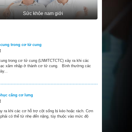
Sức khỏe nam giới
 cung trong cơ tử cung
1
cung trong cơ tử cung (LNMTCTCTC) xảy ra khi các
mạc xâm nhập ở thành cơ tử cung. Bình thường các
ày...
 phục căng cơ lưng
1
y ra khi các cơ hỗ trợ cột sống bị kéo hoặc rách. Cơn
phải có thể từ nhẹ đến nặng, tùy thuộc vào mức độ