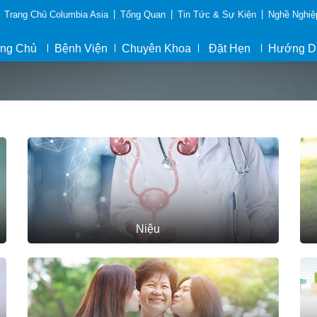
|
|
|
Trang Chủ Columbia Asia
Tổng Quan
Tin Tức & Sự Kiện
Nghề Nghiệ
ang Chủ
Bệnh Viện
Chuyên Khoa
Đặt Hẹn
Hướng D
Niệu