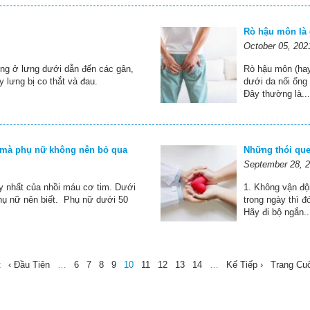
Rò hậu môn là 
October 05, 202
ơng ở lưng dưới dẫn đến các gân,
Rò hậu môn (hay
 lưng bị co thắt và đau.
dưới da nối ống
Đây thường là...
m mà phụ nữ không nên bỏ qua
Những thói quen
September 28, 
y nhất của nhồi máu cơ tim. Dưới
1. Không vận độ
hụ nữ nên biết. Phụ nữ dưới 50
trong ngày thì đ
Hãy đi bộ ngắn..
t
‹ Đầu Tiên
…
6
7
8
9
10
11
12
13
14
…
Kế Tiếp ›
Trang Cuố