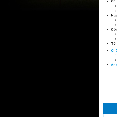
Chứ
Ngu
Đô
Tổn
Chẩ
Ăn 