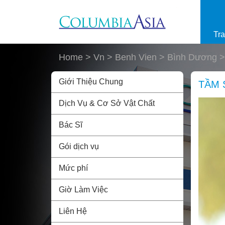
Skip to main content
Tr
Home
> Vn > Benh Vien > Bình Dương >
Giới Thiệu Chung
TẦM 
Dịch Vụ & Cơ Sở Vật Chất
Bác Sĩ
Gói dịch vụ
Mức phí
Giờ Làm Việc
Liên Hệ