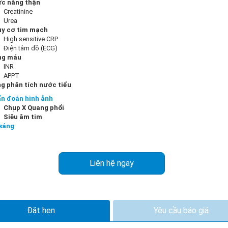
c năng thận
Creatinine
Urea
y cơ tim mạch
High sensitive CRP
Điện tâm đồ (ECG)
ng máu
INR
APPT
g phân tích nước tiểu
n đoán hình ảnh
Chụp X Quang phổi
Siêu âm tim
sáng
Liên hệ ngay
Đặt hẹn
Yêu cầu báo giá