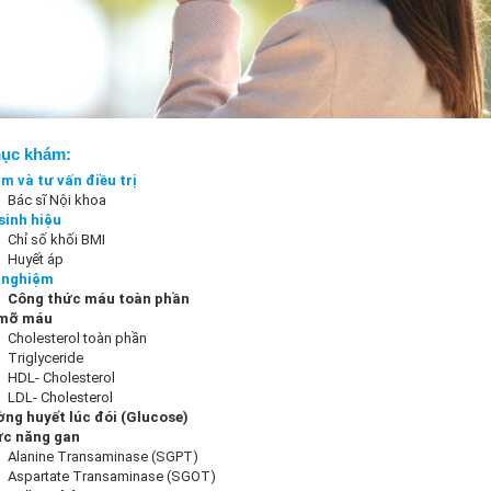
ục khám:
m và tư vấn điều trị
Bác sĩ Nội khoa
sinh hiệu
Chỉ số khối BMI
Huyết áp
 nghiệm
Công thức máu toàn phần
 mỡ máu
Cholesterol toàn phần
Triglyceride
HDL- Cholesterol
LDL- Cholesterol
ng huyết lúc đói (Glucose)
c năng gan
Alanine Transaminase (SGPT)
Aspartate Transaminase (SGOT)