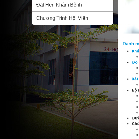
Đặt Hẹn Khám Bệnh
Chương Trình Hội Viên
Danh m
Khá
Đo 
Xét
Bộ
Đườ
Chứ