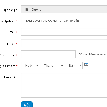
Bệnh viện
ói dịch vụ
*
Tên
*
Email
*
*Ví dụ: +84xxxxxxxxx
điện thoại
*
 gian khám
*
Ngày
Tháng
Lời nhắn
Gửi