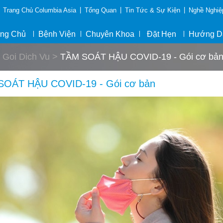
|
|
|
Trang Chủ Columbia Asia
Tổng Quan
Tin Tức & Sự Kiện
Nghề Nghiệ
ang Chủ
Bệnh Viện
Chuyên Khoa
Đặt Hẹn
Hướng D
 Goi Dich Vu >
TẦM SOÁT HẬU COVID-19 - Gói cơ bả
SOÁT HẬU COVID-19 - Gói cơ bản