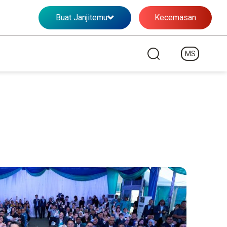
Buat Janjitemu
Kecemasan
MS