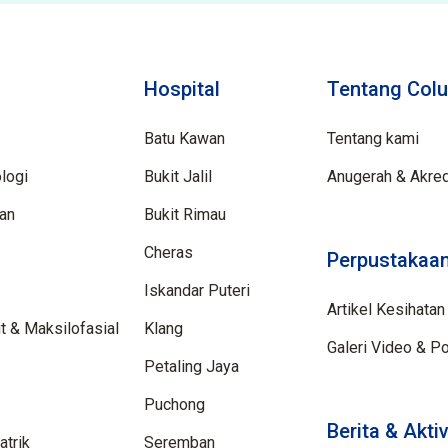
Hospital
Tentang Colu
Batu Kawan
Tentang kami
logi
Bukit Jalil
Anugerah & Akred
aan
Bukit Rimau
Cheras
Perpustakaan
Iskandar Puteri
Artikel Kesihatan
 & Maksilofasial
Klang
Galeri Video & P
Petaling Jaya
Puchong
Berita & Aktiv
trik
Seremban