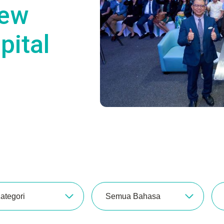
New
pital
ategori
Semua Bahasa