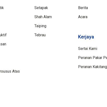
tik
Setapak
Berita
Shah Alam
Acara
Taiping
ktif
Tebrau
Kerjaya
asan
Sertai Kami
Peranan Pakar P
Peranan Kakitang
rousus Atas