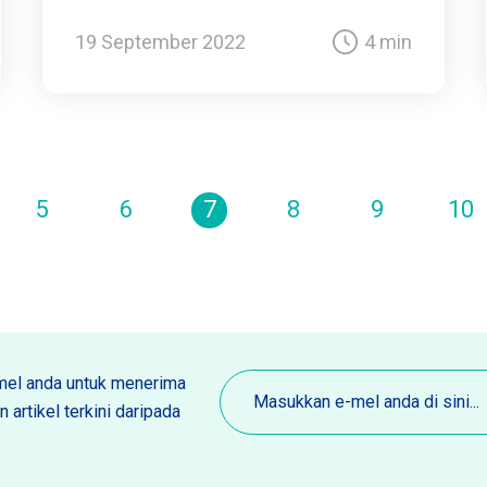
19 September 2022
4 min
5
6
7
8
9
10
E-
el anda untuk menerima
mel
 artikel terkini daripada
(Diperlukan)