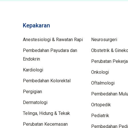
Kepakaran
Spektiliti
Anestesiologi & Rawatan Rapi
Neurosurgeri
Pembedahan Payudara dan
Obstetrik & Gineko
Endokrin
Perubatan Pekerj
Kardiologi
Onkologi
Pembedahan Kolorektal
Oftalmologi
Pergigian
Pembedahan Mulut
Dermatologi
Ortopedik
Telinga, Hidung & Tekak
Pediatrik
Perubatan Kecemasan
Pembedahan Pedia