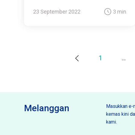
23 September 2022
3 min
1
…
Melanggan
Masukkan e-m
kemas kini dan
kami.