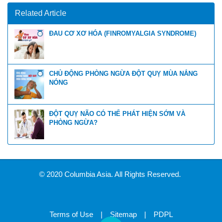
Related Article
ĐAU CƠ XƠ HÓA (FINROMYALGIA SYNDROME)
CHỦ ĐỘNG PHÒNG NGỪA ĐỘT QUỴ MÙA NẮNG
NÓNG
ĐỘT QUỴ NÃO CÓ THỂ PHÁT HIỆN SỚM VÀ
PHÒNG NGỪA?
© 2020 Columbia Asia. All Rights Reserved.
Terms of Use
|
Sitemap
|
PDPL