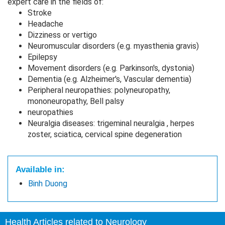
expert care in the fields of:
Stroke
Headache
Dizziness or vertigo
Neuromuscular disorders (e.g. myasthenia gravis)
Epilepsy
Movement disorders (e.g. Parkinson's, dystonia)
Dementia (e.g. Alzheimer's, Vascular dementia)
Peripheral neuropathies: polyneuropathy,
mononeuropathy, Bell palsy
neuropathies
Neuralgia diseases: trigeminal neuralgia , herpes
zoster, sciatica, cervical spine degeneration
Available in:
Binh Duong
Health Articles related to Neurology