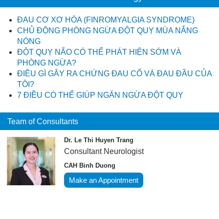
ĐAU CƠ XƠ HÓA (FINROMYALGIA SYNDROME)
CHỦ ĐỘNG PHÒNG NGỪA ĐỘT QUỴ MÙA NẮNG
NÓNG
ĐỘT QUỴ NÃO CÓ THỂ PHÁT HIỆN SỚM VÀ
PHÒNG NGỪA?
ĐIỀU GÌ GÂY RA CHỨNG ĐAU CỔ VÀ ĐAU ĐẦU CỦA
TÔI?
7 ĐIỀU CÓ THỂ GIÚP NGĂN NGỪA ĐỘT QUỴ
Team of Consultants
Dr. Le Thi Huyen Trang
Consultant Neurologist
CAH Binh Duong
Make an Appointment