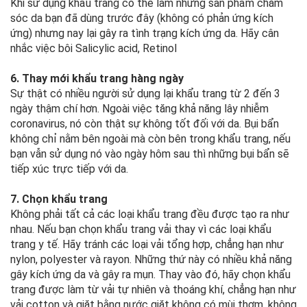
Khi sử dụng khẩu trang có thể làm những sản phẩm chăm
sóc da bạn đã dùng trước đây (không có phản ứng kích
ứng) nhưng nay lại gây ra tình trạng kích ứng da. Hãy cân
nhắc việc bôi Salicylic acid, Retinol
6. Thay mới khẩu trang hàng ngày
Sự thật có nhiều người sử dụng lại khẩu trang từ 2 đến 3
ngày thậm chí hơn. Ngoài việc tăng khả năng lây nhiễm
coronavirus, nó còn thật sự không tốt đối với da. Bụi bẩn
không chỉ nằm bên ngoài mà còn bên trong khẩu trang, nếu
bạn vẫn sử dụng nó vào ngày hôm sau thì những bụi bẩn sẽ
tiếp xúc trực tiếp với da.
7. Chọn khẩu trang
Không phải tất cả các loại khẩu trang đều được tạo ra như
nhau. Nếu bạn chọn khẩu trang vải thay vì các loại khẩu
trang y tế. Hãy tránh các loại vải tổng hợp, chẳng hạn như
nylon, polyester và rayon. Những thứ này có nhiều khả năng
gây kích ứng da và gây ra mụn. Thay vào đó, hãy chọn khẩu
trang được làm từ vải tự nhiên và thoáng khí, chẳng hạn như
vải cotton và giặt bằng nước giặt không có mùi thơm, không