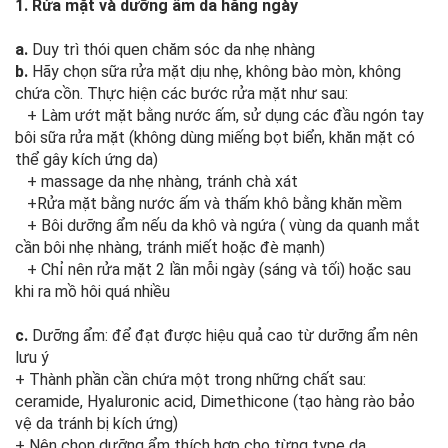
1. Rửa mặt và dưỡng ẩm da hằng ngày
a.
Duy trì thói quen chăm sóc da nhẹ nhàng
b.
Hãy chọn sữa rửa mặt dịu nhẹ, không bào mòn, không
chứa cồn. Thực hiện các bước rửa mặt như sau:
+ Làm ướt mặt bằng nước ấm, sử dụng các đầu ngón tay
bôi sữa rửa mặt (không dùng miếng bọt biển, khăn mặt có
thể gây kích ứng da)
+ massage da nhẹ nhàng, tránh chà xát
+Rửa mặt bằng nước ấm và thấm khô bằng khăn mềm
+ Bôi dưỡng ẩm nếu da khô và ngứa ( vùng da quanh mắt
cần bôi nhẹ nhàng, tránh miết hoặc đè mạnh)
+ Chỉ nên rửa mặt 2 lần mỗi ngày (sáng và tối) hoặc sau
khi ra mồ hôi quá nhiều
c.
Dưỡng ẩm: để đạt được hiệu quả cao từ dưỡng ẩm nên
lưu ý
+ Thành phần cần chứa một trong những chất sau:
ceramide, Hyaluronic acid, Dimethicone (tạo hàng rào bảo
vệ da tránh bị kích ứng)
+ Nên chọn dưỡng ẩm thích hợp cho từng type da