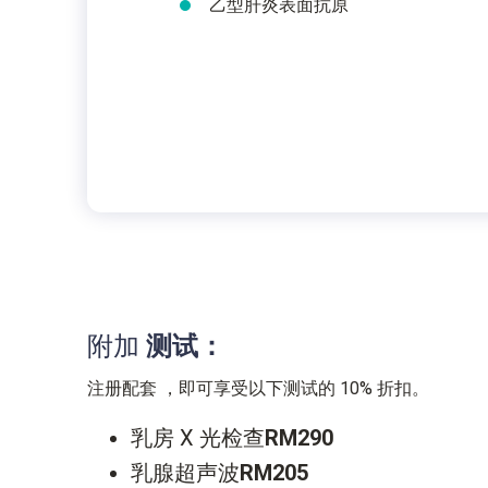
乙型肝炎表面抗原
附加
测试：
注册配套 ，即可享受以下测试的 10% 折扣。
乳房 X 光检查
RM290
乳腺超声波
RM205