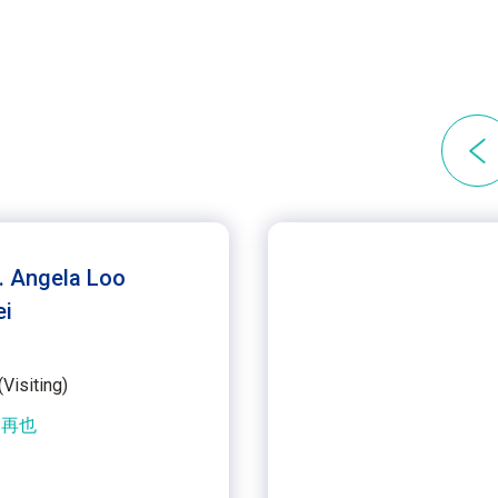
r. Angela Loo
ei
isiting)
灵再也