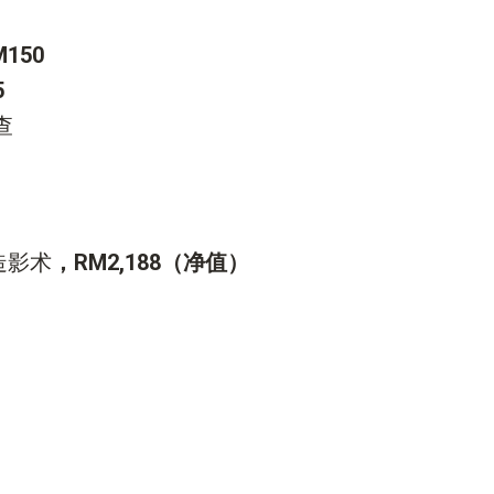
M150
5
查
造影术
，RM2,188（净值）