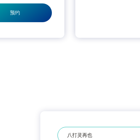
预约
医
院