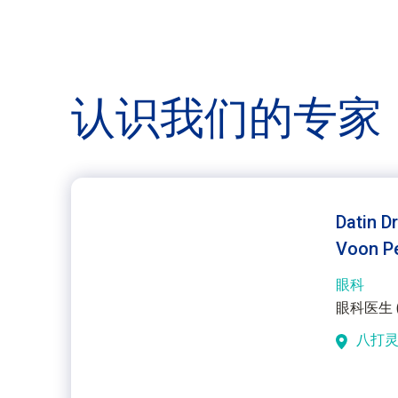
认识我们的
专家
Datin D
Voon P
眼科
眼科医生 (V
八打