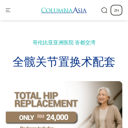
ZH
哥伦比亚亚洲医院
峇都交湾
全髋关节置换术配套