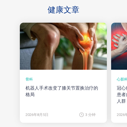
健康
文章
骨科
心脏
机器人手术改变了膝关节置换治疗的
冠心
格局
患者
人群
2026年8月5日
3 分钟
202