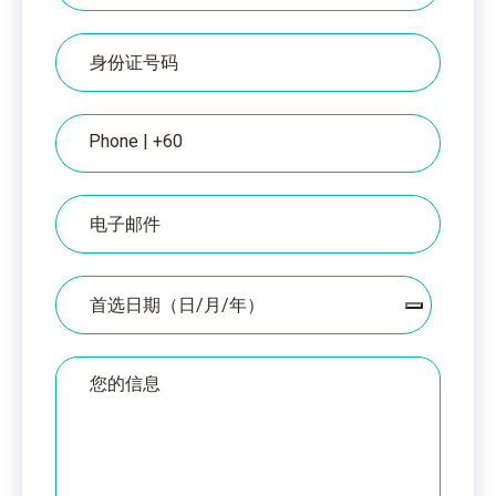
证
上
IC
的
编
姓
号
名
电
话
电
子
邮
件
日
期
您
的
留
言