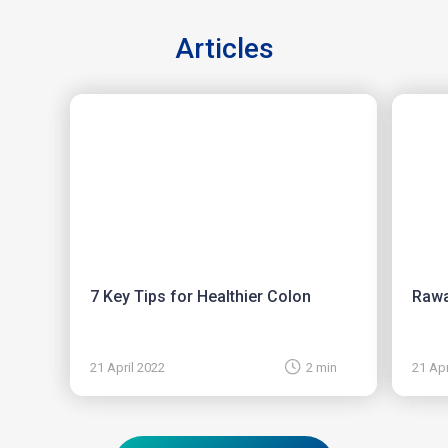
Articles
7 Key Tips for Healthier Colon
Rawa
21 April 2022
2 min
21 Apr