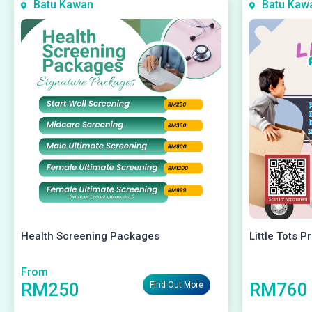
Batu Kawan
Batu Kaw
Health Screening Packages
Little Tots P
From
RM250
RM760
Find Out More