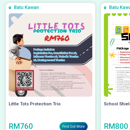
Batu Kawan
Batu Kaw
Little Tots Protection Trio
School Shie
RM760
RM800
Find Out More