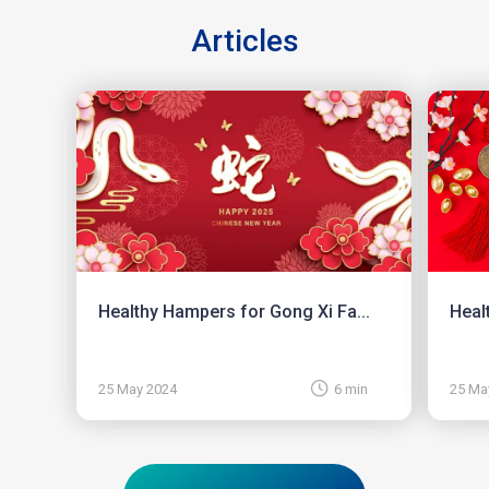
Articles
Healthy Hampers for Gong Xi Fa...
Heal
25 May 2024
6 min
25 Ma